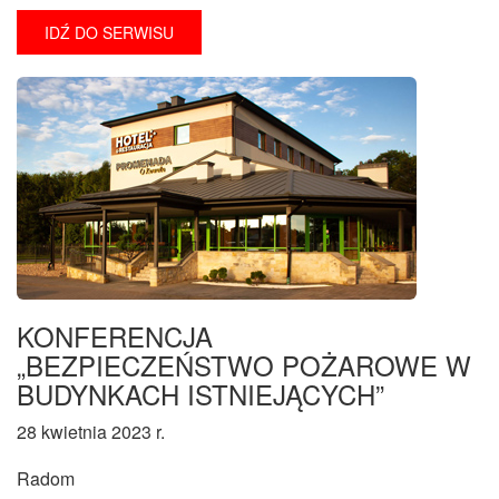
IDŹ DO SERWISU
KONFERENCJA
„BEZPIECZEŃSTWO POŻAROWE W
BUDYNKACH ISTNIEJĄCYCH”
28 kwietnia 2023 r.
Radom